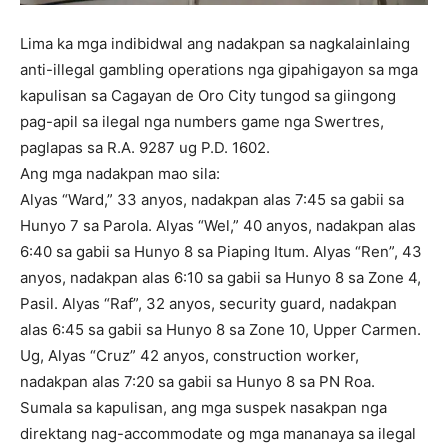
Lima ka mga indibidwal ang nadakpan sa nagkalainlaing
anti-illegal gambling operations nga gipahigayon sa mga
kapulisan sa Cagayan de Oro City tungod sa giingong
pag-apil sa ilegal nga numbers game nga Swertres,
paglapas sa R.A. 9287 ug P.D. 1602.
Ang mga nadakpan mao sila:
Alyas “Ward,” 33 anyos, nadakpan alas 7:45 sa gabii sa
Hunyo 7 sa Parola. Alyas “Wel,” 40 anyos, nadakpan alas
6:40 sa gabii sa Hunyo 8 sa Piaping Itum. Alyas “Ren”, 43
anyos, nadakpan alas 6:10 sa gabii sa Hunyo 8 sa Zone 4,
Pasil. Alyas “Raf”, 32 anyos, security guard, nadakpan
alas 6:45 sa gabii sa Hunyo 8 sa Zone 10, Upper Carmen.
Ug, Alyas “Cruz” 42 anyos, construction worker,
nadakpan alas 7:20 sa gabii sa Hunyo 8 sa PN Roa.
Sumala sa kapulisan, ang mga suspek nasakpan nga
direktang nag-accommodate og mga mananaya sa ilegal