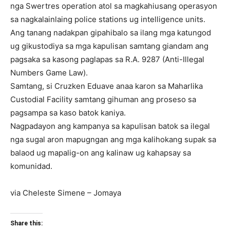
nga Swertres operation atol sa magkahiusang operasyon
sa nagkalainlaing police stations ug intelligence units.
Ang tanang nadakpan gipahibalo sa ilang mga katungod
ug gikustodiya sa mga kapulisan samtang giandam ang
pagsaka sa kasong paglapas sa R.A. 9287 (Anti-Illegal
Numbers Game Law).
Samtang, si Cruzken Eduave anaa karon sa Maharlika
Custodial Facility samtang gihuman ang proseso sa
pagsampa sa kaso batok kaniya.
Nagpadayon ang kampanya sa kapulisan batok sa ilegal
nga sugal aron mapugngan ang mga kalihokang supak sa
balaod ug mapalig-on ang kalinaw ug kahapsay sa
komunidad.
via Cheleste Simene – Jomaya
Share this: