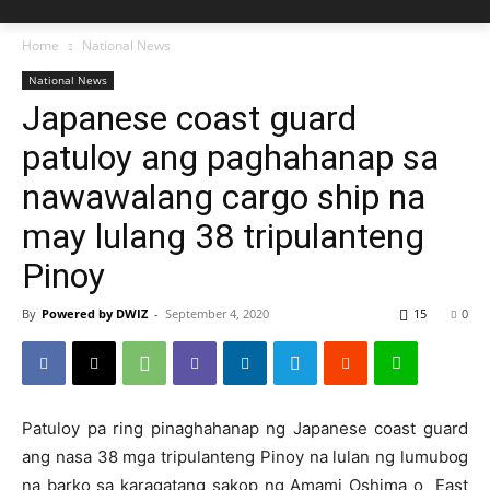
Home
National News
National News
Japanese coast guard
patuloy ang paghahanap sa
nawawalang cargo ship na
may lulang 38 tripulanteng
Pinoy
By
Powered by DWIZ
-
September 4, 2020
15
0
Patuloy pa ring pinaghahanap ng Japanese coast guard
ang nasa 38 mga tripulanteng Pinoy na lulan ng lumubog
na barko sa karagatang sakop ng Amami Oshima o East