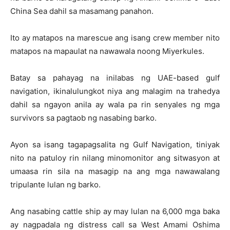
China Sea dahil sa masamang panahon.
Ito ay matapos na marescue ang isang crew member nito
matapos na mapaulat na nawawala noong Miyerkules.
Batay sa pahayag na inilabas ng UAE-based gulf
navigation, ikinalulungkot niya ang malagim na trahedya
dahil sa ngayon anila ay wala pa rin senyales ng mga
survivors sa pagtaob ng nasabing barko.
Ayon sa isang tagapagsalita ng Gulf Navigation, tiniyak
nito na patuloy rin nilang minomonitor ang sitwasyon at
umaasa rin sila na masagip na ang mga nawawalang
tripulante lulan ng barko.
Ang nasabing cattle ship ay may lulan na 6,000 mga baka
ay nagpadala ng distress call sa West Amami Oshima