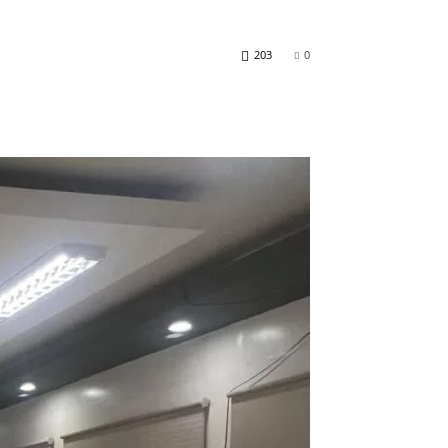
203
0