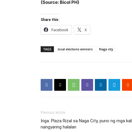
(Source: Bicol PH)
Share this:
Facebook
X
TAGS
local elections winners
Naga city
Previous article
Iriga: Plaza Rizal sa Naga City, puno ng mga k
nangyaring halalan