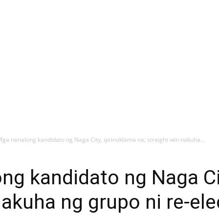
 Mga nanalong kandidato ng Naga City, iprinoklama na; straight win nakuha...
ong kandidato ng Naga Ci
nakuha ng grupo ni re-el