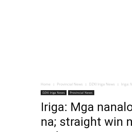
Home
Provincial News
DZKI Iriga News
Iriga:
DZKI Iriga News
Provincial News
Iriga: Mga nanal
na; straight win 