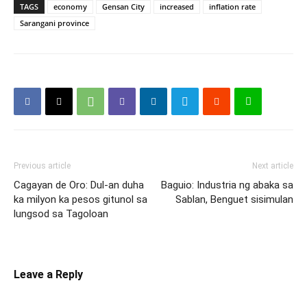
TAGS
economy
Gensan City
increased
inflation rate
Sarangani province
Previous article
Next article
Cagayan de Oro: Dul-an duha
Baguio: Industria ng abaka sa
ka milyon ka pesos gitunol sa
Sablan, Benguet sisimulan
lungsod sa Tagoloan
Leave a Reply