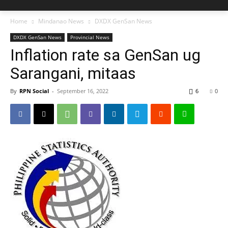
Home
Mindanao News
DXDX GenSan News
DXDX GenSan News
Provincial News
Inflation rate sa GenSan ug
Sarangani, mitaas
By
RPN Social
-
September 16, 2022
6
0