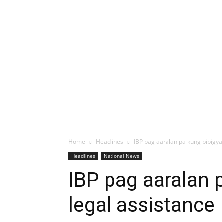
Home
Headlines
IBP pag aaralan pa kung bibigyan 
Headlines
National News
IBP pag aaralan p
legal assistance