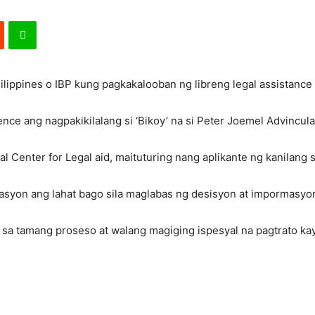
ilippines o IBP kung pagkakalooban ng libreng legal assistance si
nce ang nagpakikilalang si ‘Bikoy’ na si Peter Joemel Advincula
l Center for Legal aid, maituturing nang aplikante ng kanilang s
asyon ang lahat bago sila maglabas ng desisyon at impormasyon
n sa tamang proseso at walang magiging ispesyal na pagtrato ka