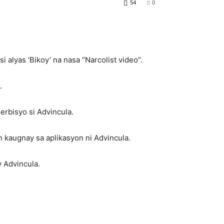
54
0
 alyas ‘Bikoy’ na nasa “Narcolist video”.
.
erbisyo si Advincula.
 kaugnay sa aplikasyon ni Advincula.
y Advincula.