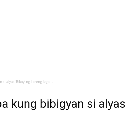
si alyas ‘Bikoy’ ng libreng legal...
a kung bibigyan si alyas 