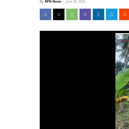
By
RPN News
-
June 29, 2026