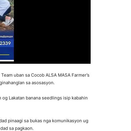
B Team uban sa Cocob ALSA MASA Farmer’s
nginahanglan sa asosasyon.
og Lakatan banana seedlings isip kabahin
idad pinaagi sa bukas nga komunikasyon ug
idad sa pagkaon.