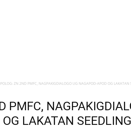
IPOLOG: ZN 2ND PMFC, NAGPAKIGDIALOGO UG NAGAPOD-APOD OG LAKATAN 
ND PMFC, NAGPAKIGDIA
OG LAKATAN SEEDLING