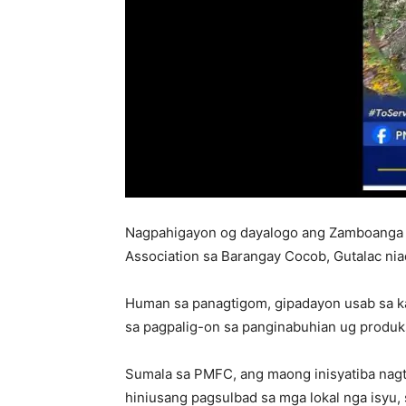
Nagpahigayon og dayalogo ang Zamboanga 
Association sa Barangay Cocob, Gutalac ni
Human sa panagtigom, gipadayon usab sa k
sa pagpalig-on sa panginabuhian ug produ
Sumala sa PMFC, ang maong inisyatiba nagt
hiniusang pagsulbad sa mga lokal nga isyu