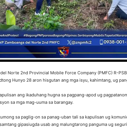
del Norte 2nd Provincial Mobile Force Company (PMFC) R-PS
adtong Hunyo 28 aron hisgutan ang mga isyu, kahimtang, ug pa
apulisan ang ikaduhang hugna sa pagpang-apod ug pagpatanom 
ksyon sa mga mag-uuma sa barangay.
umong sa paglig-on sa panag-uban tali sa kapulisan ug komun
, samtang gipasiugda usab ang malungtarong panguma ug segur