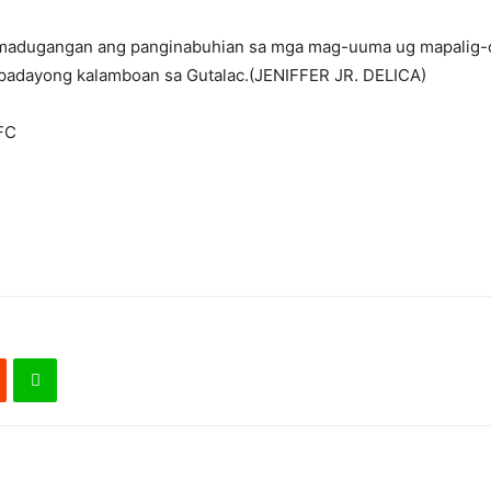
madugangan ang panginabuhian sa mga mag-uuma ug mapalig-o
a padayong kalamboan sa Gutalac.(JENIFFER JR. DELICA)
FC