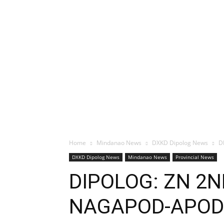
Home
Mindanao News
DXKD Dipolog News
D
DXKD Dipolog News
Mindanao News
Provincial News
DIPOLOG: ZN 2
NAGAPOD-APOD 