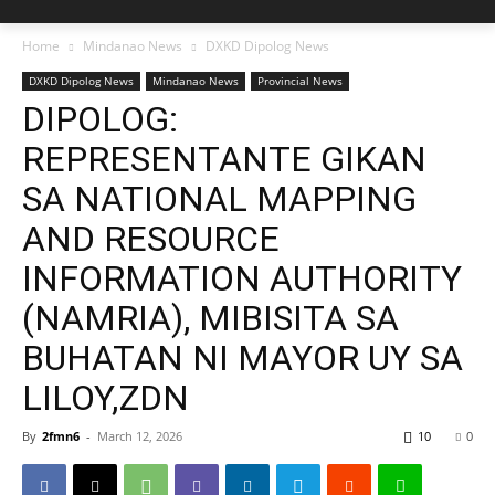
Home
Mindanao News
DXKD Dipolog News
DXKD Dipolog News
Mindanao News
Provincial News
DIPOLOG:
REPRESENTANTE GIKAN
SA NATIONAL MAPPING
AND RESOURCE
INFORMATION AUTHORITY
(NAMRIA), MIBISITA SA
BUHATAN NI MAYOR UY SA
LILOY,ZDN
By
2fmn6
-
March 12, 2026
10
0