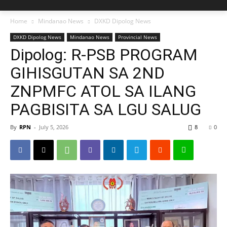
Home
Mindanao News
DXKD Dipolog News
DXKD Dipolog News
Mindanao News
Provincial News
Dipolog: R-PSB PROGRAM
GIHISGUTAN SA 2ND
ZNPMFC ATOL SA ILANG
PAGBISITA SA LGU SALUG
By
RPN
-
July 5, 2026
8
0