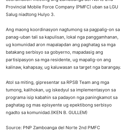
Provincial Mobile Force Company (PMFC) uban sa LGU
Salug niadtong Hulyo 3.
Ang maong koordinasyon nagtumong sa pagpalig-on sa
panag-uban tali sa kapulisan, lokal nga panggamhanan,
ug komunidad aron mapalapdan ang paghatag sa mga
batakang serbisyo sa gobyerno, mapadasig ang
partisipasyon sa mga residente, ug mapalig-on ang
kalinaw, kahapsay, ug kaluwasan sa target nga barangay.
Atol sa miting, gipresentar sa RPSB Team ang mga
tumong, kalihokan, ug iskedyul sa implementasyon sa
programa isip kabahin sa padayon nga paningkamot sa
paghatag og mas episyente ug epektibong serbisyo
ngadto sa komunidad.(IKEN B. GULLEM)
Source: PNP Zamboanga del Norte 2nd PMFC