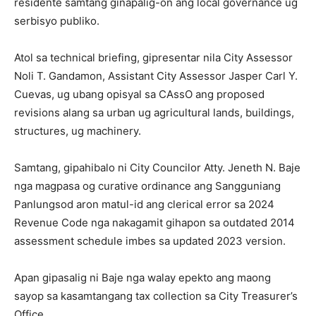
residente samtang ginapalig-on ang local governance ug
serbisyo publiko.
Atol sa technical briefing, gipresentar nila City Assessor
Noli T. Gandamon, Assistant City Assessor Jasper Carl Y.
Cuevas, ug ubang opisyal sa CAssO ang proposed
revisions alang sa urban ug agricultural lands, buildings,
structures, ug machinery.
Samtang, gipahibalo ni City Councilor Atty. Jeneth N. Baje
nga magpasa og curative ordinance ang Sangguniang
Panlungsod aron matul-id ang clerical error sa 2024
Revenue Code nga nakagamit gihapon sa outdated 2014
assessment schedule imbes sa updated 2023 version.
Apan gipasalig ni Baje nga walay epekto ang maong
sayop sa kasamtangang tax collection sa City Treasurer’s
Office.