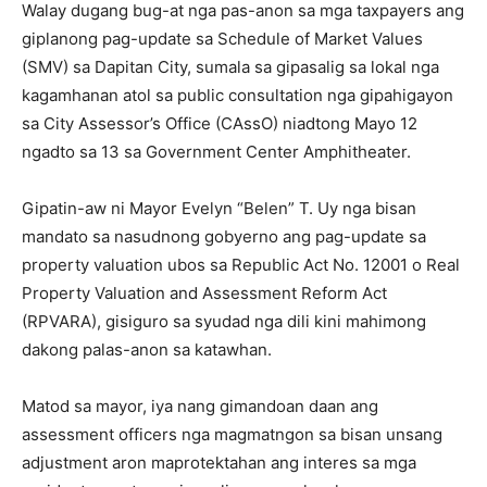
Walay dugang bug-at nga pas-anon sa mga taxpayers ang
giplanong pag-update sa Schedule of Market Values
(SMV) sa Dapitan City, sumala sa gipasalig sa lokal nga
kagamhanan atol sa public consultation nga gipahigayon
sa City Assessor’s Office (CAssO) niadtong Mayo 12
ngadto sa 13 sa Government Center Amphitheater.
Gipatin-aw ni Mayor Evelyn “Belen” T. Uy nga bisan
mandato sa nasudnong gobyerno ang pag-update sa
property valuation ubos sa Republic Act No. 12001 o Real
Property Valuation and Assessment Reform Act
(RPVARA), gisiguro sa syudad nga dili kini mahimong
dakong palas-anon sa katawhan.
Matod sa mayor, iya nang gimandoan daan ang
assessment officers nga magmatngon sa bisan unsang
adjustment aron maprotektahan ang interes sa mga