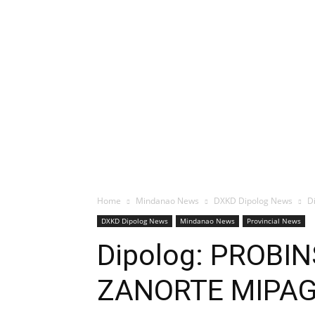
Home
Mindanao News
DXKD Dipolog News
D
DXKD Dipolog News
Mindanao News
Provincial News
Dipolog: PROB
ZANORTE MIPAG