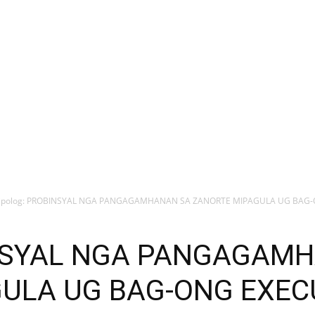
ipolog: PROBINSYAL NGA PANGAGAMHANAN SA ZANORTE MIPAGULA UG BAG-O
INSYAL NGA PANGAGAM
ULA UG BAG-ONG EXEC