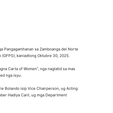
nga Pangagamhanan sa Zamboanga del Norte
 (GFPS), kaniadtong Oktubre 30, 2025.
agna Carta of Women”, nga naglatid sa mas
ed nga isyu.
e Bolando isip Vice Chairperson, ug Acting
mber Hadiya Caril, ug mga Department