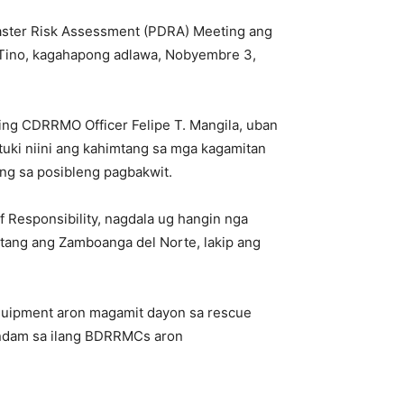
aster Risk Assessment (PDRA) Meeting ang
 Tino, kagahapong adlawa, Nobyembre 3,
ing CDRRMO Officer Felipe T. Mangila, uban
tuki niini ang kahimtang sa mga kagamitan
ng sa posibleng pagbakwit.
f Responsibility, nagdala ug hangin nga
utang ang Zamboanga del Norte, lakip ang
quipment aron magamit dayon sa rescue
ndam sa ilang BDRRMCs aron