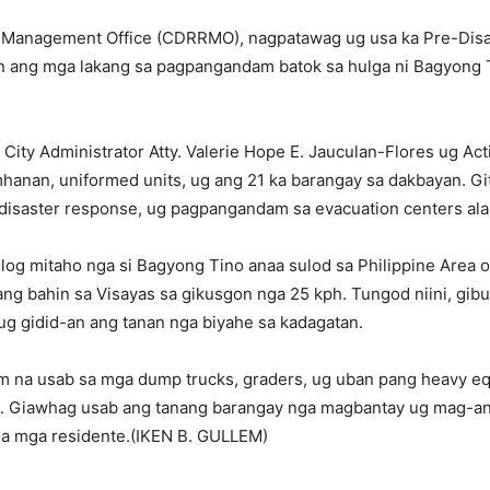
and Management Office (CDRRMO), nagpatawag ug usa ka Pre-Dis
an ang mga lakang sa pagpangandam batok sa hulga ni Bagyong
ty Administrator Atty. Valerie Hope E. Jauculan-Flores ug Act
anan, uniformed units, ug ang 21 ka barangay sa dakbayan. Gi
 disaster response, ug pagpangandam sa evacuation centers ala
log mitaho nga si Bagyong Tino anaa sulod sa Philippine Area o
g bahin sa Visayas sa gikusgon nga 25 kph. Tungod niini, gib
 ug gidid-an ang tanan nga biyahe sa kadagatan.
 na usab sa mga dump trucks, graders, ug uban pang heavy e
. Giawhag usab ang tanang barangay nga magbantay ug mag-a
sa mga residente.(IKEN B. GULLEM)