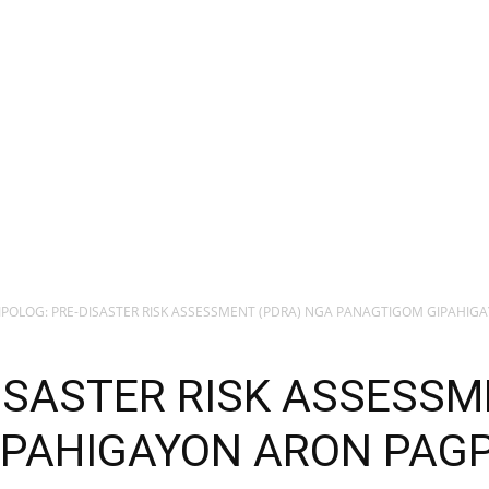
IPOLOG: PRE-DISASTER RISK ASSESSMENT (PDRA) NGA PANAGTIGOM GIPAHI
DISASTER RISK ASSESSM
IPAHIGAYON ARON PA