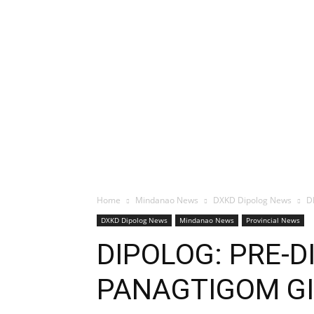
Home
Mindanao News
DXKD Dipolog News
D
DXKD Dipolog News
Mindanao News
Provincial News
DIPOLOG: PRE-
PANAGTIGOM G