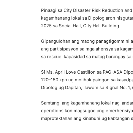
Pinaagi sa City Disaster Risk Reduction 
kagamhanang lokal sa Dipolog aron hisgut
2025 sa Social Hall, City Hall Building.
Gipangulohan ang maong panagtigomm nila Ci
ang partisipasyon sa mga ahensya sa kagamh
sa rescue, kapasidad sa matag barangay sa
Si Ms. April Love Castillon sa PAG-ASA Dipo
120–150 kph ug molihok paingon sa kasadpan
Dipolog ug Dapitan, ilawom sa Signal No. 1,
Samtang, ang kagamhanang lokal nag-andam
operations kon magsugod ang emerhensiya
maprotektahan ang kinabuhi ug kabtangan 