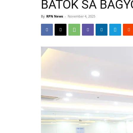
BATOK SA BAGY
By
RPN News
-
November 4, 2025