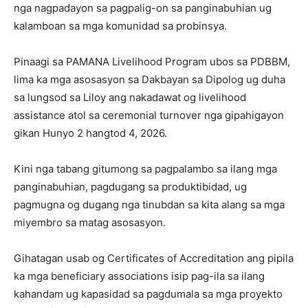
nga nagpadayon sa pagpalig-on sa panginabuhian ug
kalamboan sa mga komunidad sa probinsya.
Pinaagi sa PAMANA Livelihood Program ubos sa PDBBM,
lima ka mga asosasyon sa Dakbayan sa Dipolog ug duha
sa lungsod sa Liloy ang nakadawat og livelihood
assistance atol sa ceremonial turnover nga gipahigayon
gikan Hunyo 2 hangtod 4, 2026.
Kini nga tabang gitumong sa pagpalambo sa ilang mga
panginabuhian, pagdugang sa produktibidad, ug
pagmugna og dugang nga tinubdan sa kita alang sa mga
miyembro sa matag asosasyon.
Gihatagan usab og Certificates of Accreditation ang pipila
ka mga beneficiary associations isip pag-ila sa ilang
kahandam ug kapasidad sa pagdumala sa mga proyekto