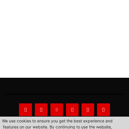
We use cookies to ensure you get the best experience and
features on our website. By continuing to use the website,
About Us
Privacy Statement
Contact us