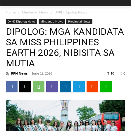
Home
Mindanao News
DXKD Dipolog News
DXKD Dipolog News
Mindanao News
Provincial News
DIPOLOG: MGA KANDIDATA
SA MISS PHILIPPINES
EARTH 2026, NIBISITA SA
MUTIA
By
RPN News
-
June 22, 2026
10
0