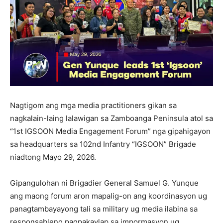
Nagtigom ang mga media practitioners gikan sa
nagkalain-laing lalawigan sa Zamboanga Peninsula atol sa
“1st IGSOON Media Engagement Forum” nga gipahigayon
sa headquarters sa 102nd Infantry “IGSOON” Brigade
niadtong Mayo 29, 2026.
Gipangulohan ni Brigadier General Samuel G. Yunque
ang maong forum aron mapalig-on ang koordinasyon ug
panagtambayayong tali sa military ug media ilabina sa
responsableng pagpakaylap sa impormasyon ug