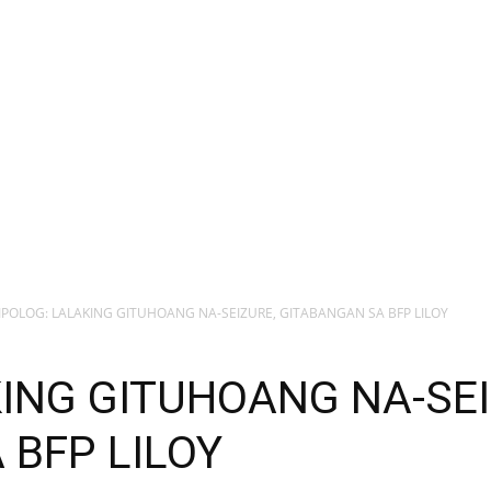
IPOLOG: LALAKING GITUHOANG NA-SEIZURE, GITABANGAN SA BFP LILOY
KING GITUHOANG NA-SEI
 BFP LILOY