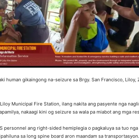
laki human gikaingong na-seizure sa Brgy. San Francisco, Liloy
Liloy Municipal Fire Station, ilang nakita ang pasyente nga na
apamilya, nakaagi kini og seizure sa wala pa miabot ang mga re
S personnel ang right-sided hemiplegia o pagkaluya sa tuo nga
ipahiluna sa long spine board aron maandam sa transportasyon