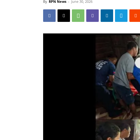
By
RPN News
-
June 30, 2026