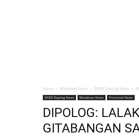
Home
Mindanao News
DXKD Dipolog News
D
DXKD Dipolog News
Mindanao News
Provincial News
DIPOLOG: LALA
GITABANGAN SA