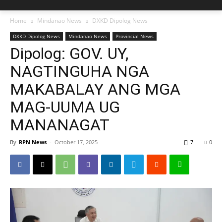
Home
Mindanao News
DXKD Dipolog News
DXKD Dipolog News
Mindanao News
Provincial News
Dipolog: GOV. UY,
NAGTINGUHA NGA
MAKABALAY ANG MGA
MAG-UUMA UG
MANANAGAT
By
RPN News
-
October 17, 2025
7
0