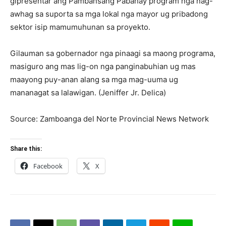
gipresentar ang Pambansang Pabahay program nga nag-
awhag sa suporta sa mga lokal nga mayor ug pribadong
sektor isip mamumuhunan sa proyekto.
Gilauman sa gobernador nga pinaagi sa maong programa,
masiguro ang mas lig-on nga panginabuhian ug mas
maayong puy-anan alang sa mga mag-uuma ug
mananagat sa lalawigan. (Jeniffer Jr. Delica)
Source: Zamboanga del Norte Provincial News Network
Share this:
Facebook
X