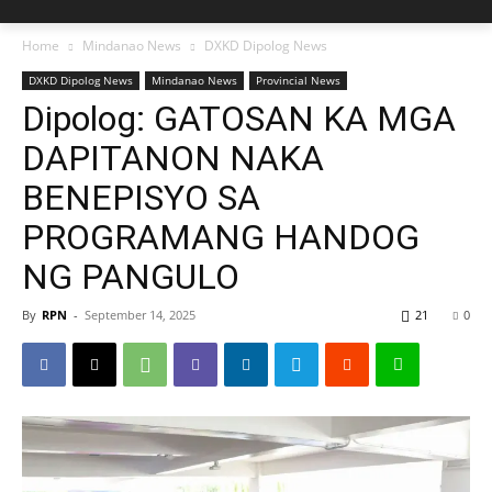
Home
Mindanao News
DXKD Dipolog News
DXKD Dipolog News
Mindanao News
Provincial News
Dipolog: GATOSAN KA MGA
DAPITANON NAKA
BENEPISYO SA
PROGRAMANG HANDOG
NG PANGULO
By
RPN
-
September 14, 2025
21
0