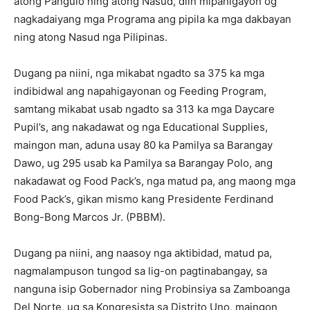
atong Pangulo ning atong Nasud, diin mipahigayon og
nagkadaiyang mga Programa ang pipila ka mga dakbayan
ning atong Nasud nga Pilipinas.
Dugang pa niini, nga mikabat ngadto sa 375 ka mga
indibidwal ang napahigayonan og Feeding Program,
samtang mikabat usab ngadto sa 313 ka mga Daycare
Pupil’s, ang nakadawat og nga Educational Supplies,
maingon man, aduna usay 80 ka Pamilya sa Barangay
Dawo, ug 295 usab ka Pamilya sa Barangay Polo, ang
nakadawat og Food Pack’s, nga matud pa, ang maong mga
Food Pack’s, gikan mismo kang Presidente Ferdinand
Bong-Bong Marcos Jr. (PBBM).
Dugang pa niini, ang naasoy nga aktibidad, matud pa,
nagmalampuson tungod sa lig-on pagtinabangay, sa
nanguna isip Gobernador ning Probinsiya sa Zamboanga
Del Norte, ug sa Kongresista sa Distrito Uno, maingon