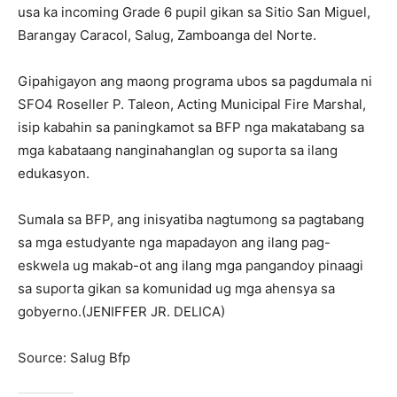
usa ka incoming Grade 6 pupil gikan sa Sitio San Miguel,
Barangay Caracol, Salug, Zamboanga del Norte.
Gipahigayon ang maong programa ubos sa pagdumala ni
SFO4 Roseller P. Taleon, Acting Municipal Fire Marshal,
isip kabahin sa paningkamot sa BFP nga makatabang sa
mga kabataang nanginahanglan og suporta sa ilang
edukasyon.
Sumala sa BFP, ang inisyatiba nagtumong sa pagtabang
sa mga estudyante nga mapadayon ang ilang pag-
eskwela ug makab-ot ang ilang mga pangandoy pinaagi
sa suporta gikan sa komunidad ug mga ahensya sa
gobyerno.(JENIFFER JR. DELICA)
Source: Salug Bfp