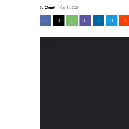
By
2fmn6
-
May 11, 2026