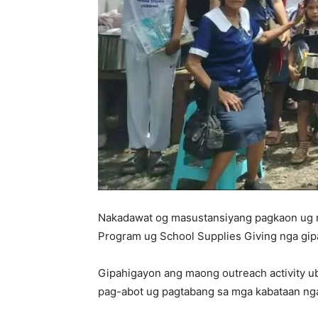
Nakadawat og masustansiyang pagkaon ug mg
Program ug School Supplies Giving nga gip
Gipahigayon ang maong outreach activity u
pag-abot ug pagtabang sa mga kabataan ng