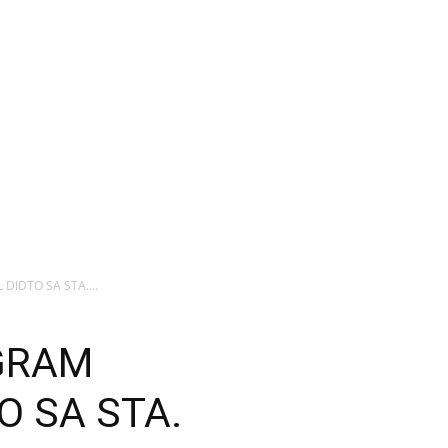
IDTO SA STA....
GRAM
O SA STA.