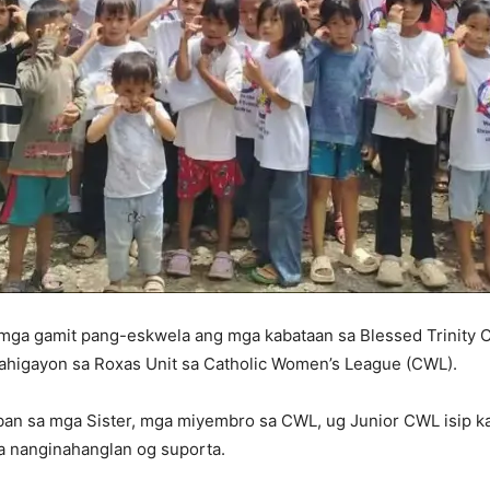
a gamit pang-eskwela ang mga kabataan sa Blessed Trinity Chi
ahigayon sa Roxas Unit sa Catholic Women’s League (CWL).
ban sa mga Sister, mga miyembro sa CWL, ug Junior CWL isip k
a nanginahanglan og suporta.