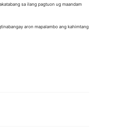
makatabang sa ilang pagtuon ug maandam
gtinabangay aron mapalambo ang kahimtang