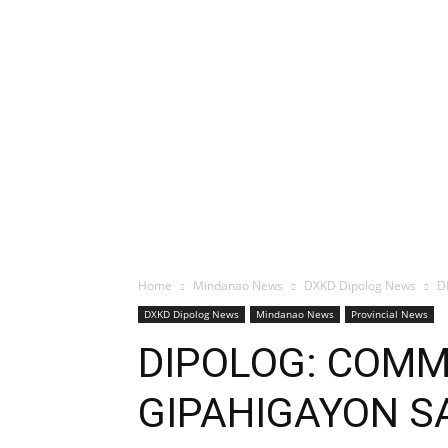
Home
Mindanao News
DXKD Dipolog News
D
DXKD Dipolog News
Mindanao News
Provincial News
DIPOLOG: COM
GIPAHIGAYON SA