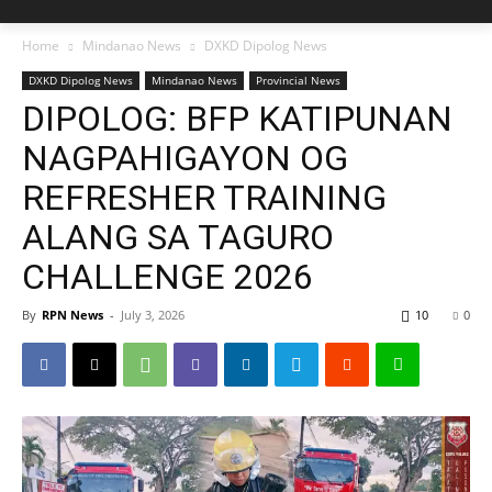
Home
Mindanao News
DXKD Dipolog News
DXKD Dipolog News
Mindanao News
Provincial News
DIPOLOG: BFP KATIPUNAN
NAGPAHIGAYON OG
REFRESHER TRAINING
ALANG SA TAGURO
CHALLENGE 2026
By
RPN News
-
July 3, 2026
10
0