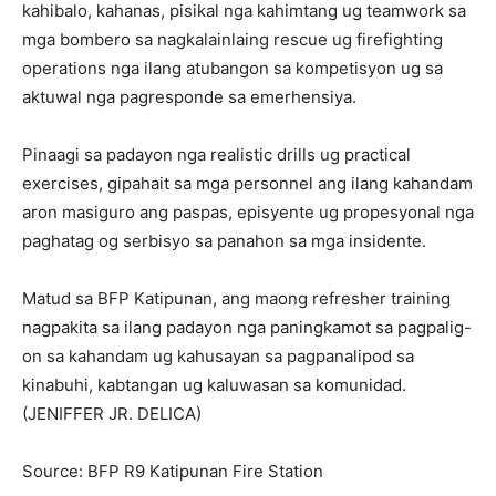
kahibalo, kahanas, pisikal nga kahimtang ug teamwork sa
mga bombero sa nagkalainlaing rescue ug firefighting
operations nga ilang atubangon sa kompetisyon ug sa
aktuwal nga pagresponde sa emerhensiya.
Pinaagi sa padayon nga realistic drills ug practical
exercises, gipahait sa mga personnel ang ilang kahandam
aron masiguro ang paspas, episyente ug propesyonal nga
paghatag og serbisyo sa panahon sa mga insidente.
Matud sa BFP Katipunan, ang maong refresher training
nagpakita sa ilang padayon nga paningkamot sa pagpalig-
on sa kahandam ug kahusayan sa pagpanalipod sa
kinabuhi, kabtangan ug kaluwasan sa komunidad.
(JENIFFER JR. DELICA)
Source: BFP R9 Katipunan Fire Station