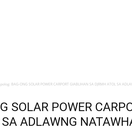
ipolog: BAG-ONG SOLAR POWER CARPORT GIABLIHAN SA DJRMH ATOL SA ADL
ONG SOLAR POWER CARP
 SA ADLAWNG NATAWHA