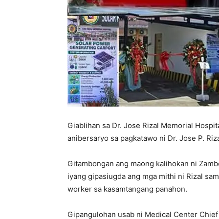
Giablihan sa Dr. Jose Rizal Memorial Hospi
anibersaryo sa pagkatawo ni Dr. Jose P. Riz
Gitambongan ang maong kalihokan ni Zambo
iyang gipasiugda ang mga mithi ni Rizal sa
worker sa kasamtangang panahon.
Gipangulohan usab ni Medical Center Chief 