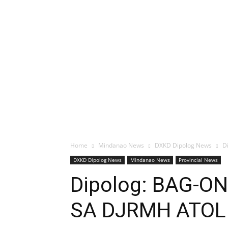
Home
Mindanao News
DXKD Dipolog News
D
DXKD Dipolog News
Mindanao News
Provincial News
Dipolog: BAG-
SA DJRMH ATOL