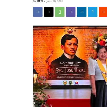
By
RPN
-
June 20, 2026