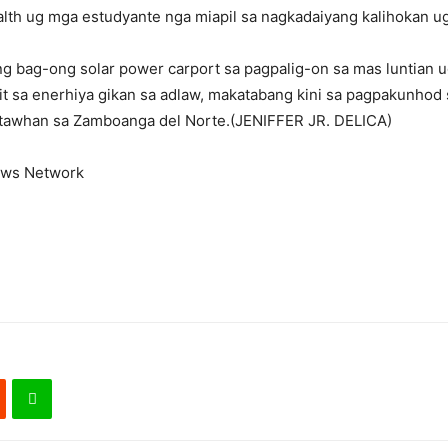
lth ug mga estudyante nga miapil sa nagkadaiyang kalihokan ug 
g bag-ong solar power carport sa pagpalig-on sa mas luntian u
it sa enerhiya gikan sa adlaw, makatabang kini sa pagpakunhod
katawhan sa Zamboanga del Norte.(JENIFFER JR. DELICA)
ews Network