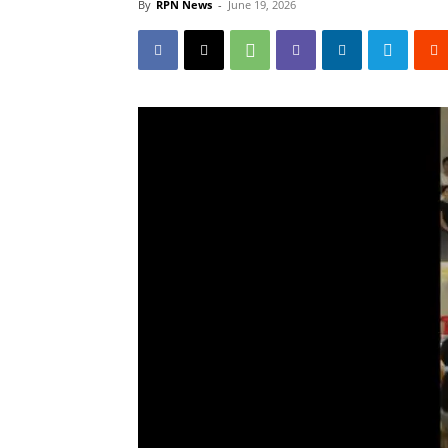
By
RPN News
-
June 19, 2026