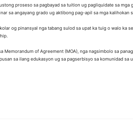
ustong proseso sa pagbayad sa tuition ug pagliquidate sa mga 
inar sa angayang grado ug aktibong pag-apil sa mga kalihokan 
olar og pinansyal nga tabang sulod sa upat ka tuig o walo ka 
hip.
a sa Memorandum of Agreement (MOA), nga nagsimbolo sa panag
mpusan sa ilang edukasyon ug sa pagserbisyo sa komunidad sa