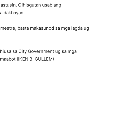
gastusin. Gihisgutan usab ang
sa dakbayan.
semestre, basta makasunod sa mga lagda ug
hiusa sa City Government ug sa mga
 umaabot.(IKEN B. GULLEM)