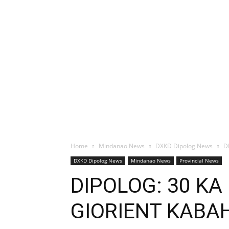
Home
Mindanao News
DXKD Dipolog News
D
DXKD Dipolog News
Mindanao News
Provincial News
DIPOLOG: 30 KA
GIORIENT KABA