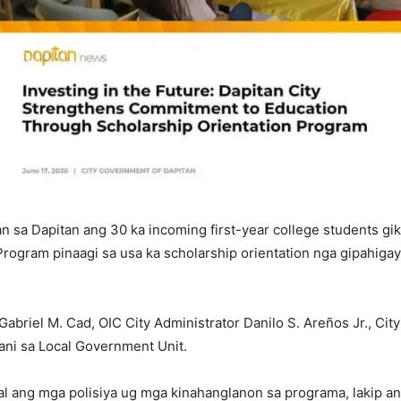
n sa Dapitan ang 30 ka incoming first-year college students g
rogram pinaagi sa usa ka scholarship orientation nga gipahiga
briel M. Cad, OIC City Administrator Danilo S. Areños Jr., City
ni sa Local Government Unit.
yal ang mga polisiya ug mga kinahanglanon sa programa, lakip a