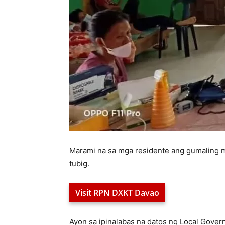
Marami na sa mga residente ang gumaling m
tubig.
Visit RPN DXKT Davao
Ayon sa ipinalabas na datos ng Local Gover