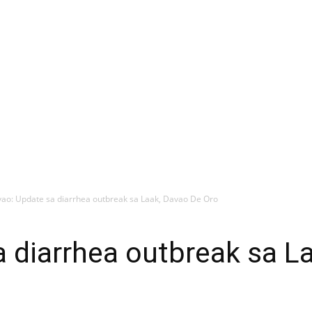
ao: Update sa diarrhea outbreak sa Laak, Davao De Oro
 diarrhea outbreak sa L