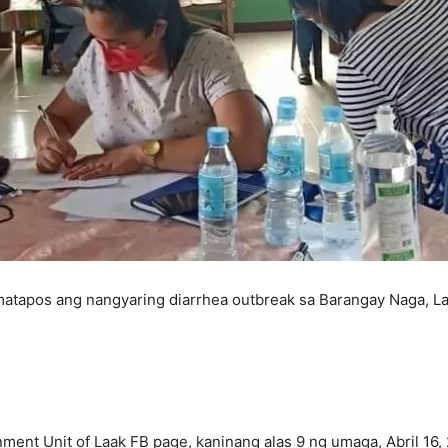
atapos ang nangyaring diarrhea outbreak sa Barangay Naga, L
nment Unit of Laak FB page, kaninang alas 9 ng umaga, Abril 16,