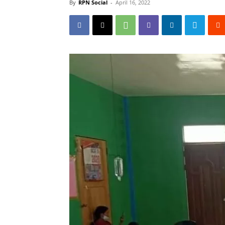
By
RPN Social
-
April 16, 2022