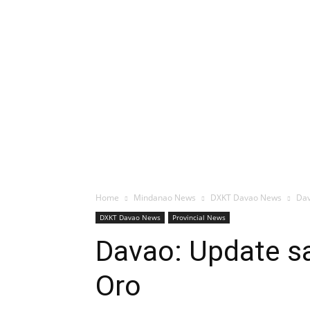
Home
Mindanao News
DXKT Davao News
Dav
DXKT Davao News
Provincial News
Davao: Update sa
Oro