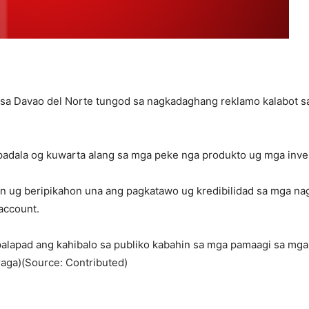
sa Davao del Norte tungod sa nagkadaghang reklamo kalabot 
padala og kuwarta alang sa mga peke nga produkto ug mga inv
n ug beripikahon una ang pagkatawo ug kredibilidad sa mga nag
account.
lapad ang kahibalo sa publiko kabahin sa mga pamaagi sa mga 
raga)(Source: Contributed)