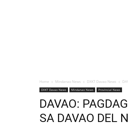
Home
Mindanao News
DXKT Davao News
DA
DXKT Davao News
Mindanao News
Provincial News
DAVAO: PAGDAG
SA DAVAO DEL 