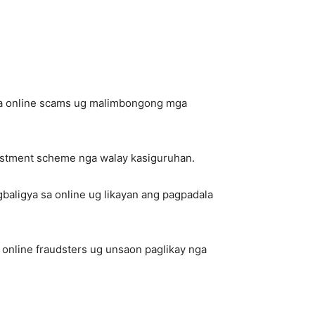
sa online scams ug malimbongong mga
estment scheme nga walay kasiguruhan.
baligya sa online ug likayan ang pagpadala
online fraudsters ug unsaon paglikay nga