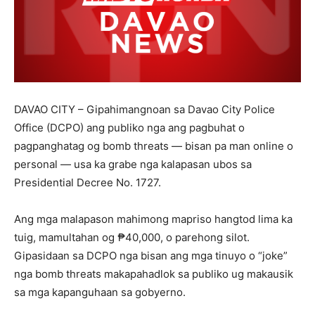
DAVAO CITY – Gipahimangnoan sa Davao City Police
Office (DCPO) ang publiko nga ang pagbuhat o
pagpanghatag og bomb threats — bisan pa man online o
personal — usa ka grabe nga kalapasan ubos sa
Presidential Decree No. 1727.
Ang mga malapason mahimong mapriso hangtod lima ka
tuig, mamultahan og ₱40,000, o parehong silot.
Gipasidaan sa DCPO nga bisan ang mga tinuyo o “joke”
nga bomb threats makapahadlok sa publiko ug makausik
sa mga kapanguhaan sa gobyerno.