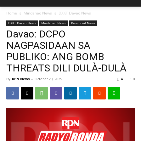
Home
Mindanao News
DXKT Davao News
DXKT Davao News
Mindanao News
Provincial News
Davao: DCPO
NAGPASIDAAN SA
PUBLIKO: ANG BOMB
THREATS DILI DULÀ-DULÀ
By
RPN News
-
October 20, 2025
4
0