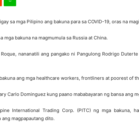
bigay sa mga Pilipino ang bakuna para sa COVID-19, oras na magi
o sa mga bakuna na magmumula sa Russia at China.
 Roque, nananatili ang pangako ni Pangulong Rodrigo Duterte
bakuna ang mga healthcare workers, frontliners at poorest of th
tary Carlo Dominguez kung paano mababayaran ng bansa ang mg
pine International Trading Corp. (PITC) ng mga bakuna, ha
n ang magpapautang dito.