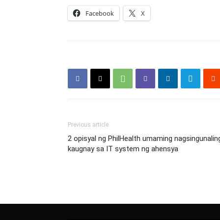
Facebook
X
Previous article
2 opisyal ng PhilHealth umaming nagsingunalin
kaugnay sa IT system ng ahensya