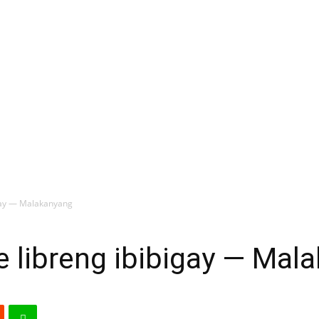
igay — Malakanyang
 libreng ibibigay — Mal