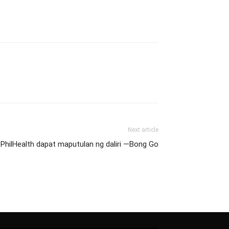
Next article
a PhilHealth dapat maputulan ng daliri —Bong Go