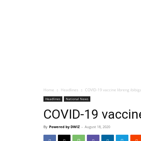
Home
Headlines
COVID-19 vaccine libreng ibib
Headlines
National News
COVID-19 vaccine
By
Powered by DWIZ
-
August 18, 2020