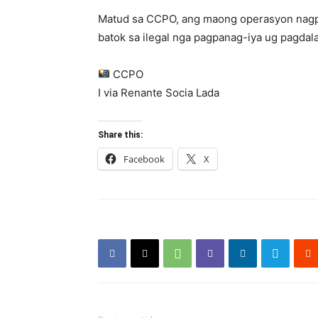
Matud sa CCPO, ang maong operasyon nagpa
batok sa ilegal nga pagpanag-iya ug pagda
CCPO
I via Renante Socia Lada
Share this:
Facebook
X