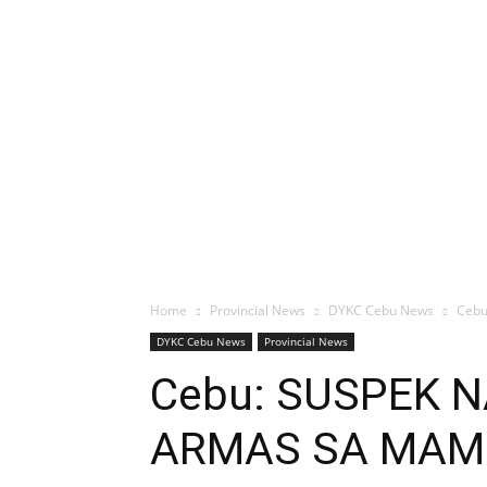
Home
Provincial News
DYKC Cebu News
Cebu
DYKC Cebu News
Provincial News
Cebu: SUSPEK 
ARMAS SA MAMB