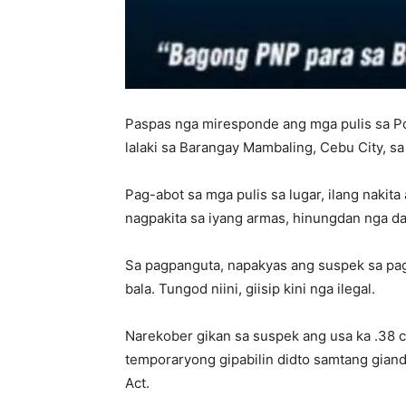
Paspas nga miresponde ang mga pulis sa Po
lalaki sa Barangay Mambaling, Cebu City, s
Pag-abot sa mga pulis sa lugar, ilang nakit
nagpakita sa iyang armas, hinungdan nga da
Sa pagpanguta, napakyas ang suspek sa pag
bala. Tungod niini, giisip kini nga ilegal.
Narekober gikan sa suspek ang usa ka .38 ca
temporaryong gipabilin didto samtang gia
Act.