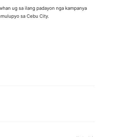
awhan ug sa ilang padayon nga kampanya
umulupyo sa Cebu City.