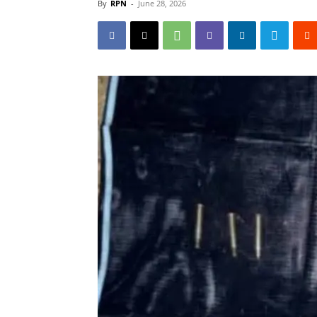
By
RPN
-
June 28, 2026