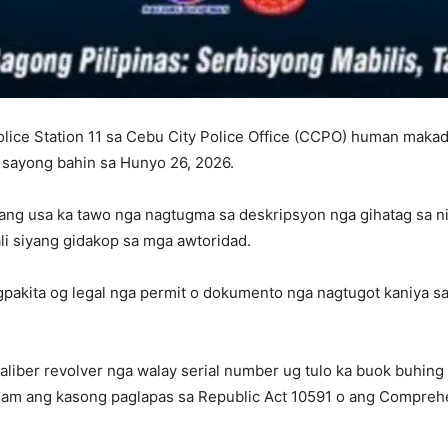
lice Station 11 sa Cebu City Police Office (CCPO) human maka
a sayong bahin sa Hunyo 26, 2026.
a ang usa ka tawo nga nagtugma sa deskripsyon nga gihatag sa n
li siyang gidakop sa mga awtoridad.
pakita og legal nga permit o dokumento nga nagtugot kaniya s
liber revolver nga walay serial number ug tulo ka buok buhing ba
ndam ang kasong paglapas sa Republic Act 10591 o ang Compreh