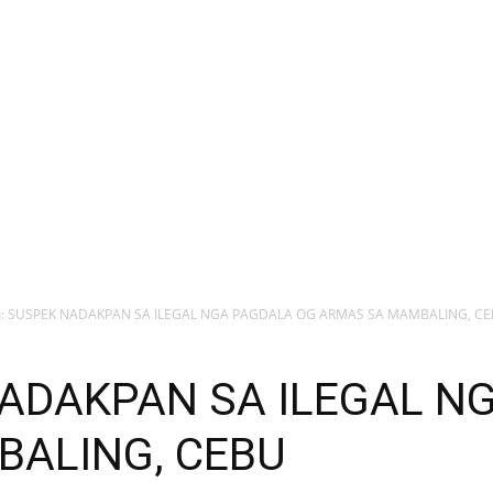
: SUSPEK NADAKPAN SA ILEGAL NGA PAGDALA OG ARMAS SA MAMBALING, C
NADAKPAN SA ILEGAL N
ALING, CEBU