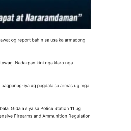
dawat og report bahin sa usa ka armadong
itawag. Nadakpan kini nga klaro nga
a pagpanag-iya ug pagdala sa armas ug mga
la. Gidala siya sa Police Station 11 ug
ensive Firearms and Ammunition Regulation