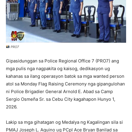
PRO7
Gipasidunggan sa Police Regional Office 7 (PRO7) ang
mga pulis nga nagpakita og kaisog, dedikasyon ug
kahanas sa ilang operasyon batok sa mga wanted person
atol sa Monday Flag Raising Ceremony nga gipangulohan
ni Police Brigadier General Arnold E. Abad sa Camp
Sergio Osmeña Sr. sa Cebu City kagahapon Hunyo 1,
2026.
Lakip sa mga gihatagan og Medalya ng Kagalingan sila si
PMAJ Joseph L. Aquino ug PCpl Ace Bryan Banilad sa