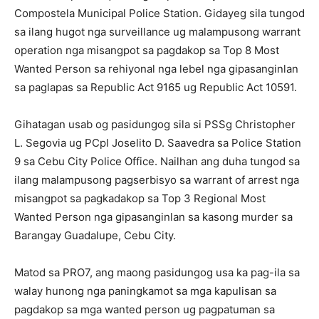
Compostela Municipal Police Station. Gidayeg sila tungod
sa ilang hugot nga surveillance ug malampusong warrant
operation nga misangpot sa pagdakop sa Top 8 Most
Wanted Person sa rehiyonal nga lebel nga gipasanginlan
sa paglapas sa Republic Act 9165 ug Republic Act 10591.
Gihatagan usab og pasidungog sila si PSSg Christopher
L. Segovia ug PCpl Joselito D. Saavedra sa Police Station
9 sa Cebu City Police Office. Nailhan ang duha tungod sa
ilang malampusong pagserbisyo sa warrant of arrest nga
misangpot sa pagkadakop sa Top 3 Regional Most
Wanted Person nga gipasanginlan sa kasong murder sa
Barangay Guadalupe, Cebu City.
Matod sa PRO7, ang maong pasidungog usa ka pag-ila sa
walay hunong nga paningkamot sa mga kapulisan sa
pagdakop sa mga wanted person ug pagpatuman sa