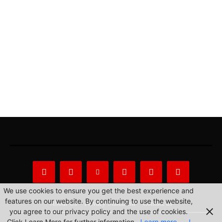
We use cookies to ensure you get the best experience and
features on our website. By continuing to use the website,
About Us
Privacy Statement
Contact us
you agree to our privacy policy and the use of cookies.
Click Learn More for further information.
Learn more
I