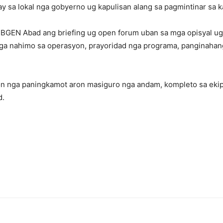
ay sa lokal nga gobyerno ug kapulisan alang sa pagmintinar sa 
BGEN Abad ang briefing ug open forum uban sa mga opisyal ug
ga nahimo sa operasyon, prayoridad nga programa, panginahang
on nga paningkamot aron masiguro nga andam, kompleto sa ekip
d.