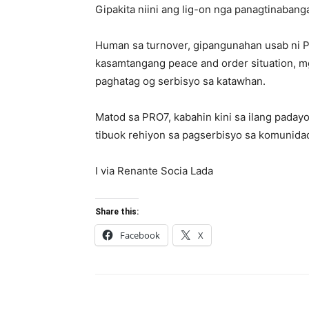
Gipakita niini ang lig-on nga panagtinabang
Human sa turnover, gipangunahan usab ni P
kasamtangang peace and order situation, m
paghatag og serbisyo sa katawhan.
Matod sa PRO7, kabahin kini sa ilang paday
tibuok rehiyon sa pagserbisyo sa komunida
I via Renante Socia Lada
Share this:
Facebook
X