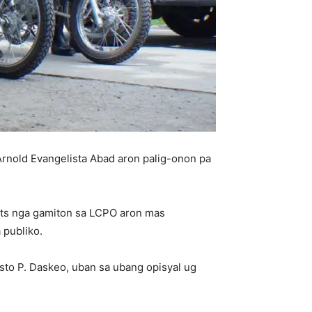
Arnold Evangelista Abad aron palig-onon pa
ets nga gamiton sa LCPO aron mas
publiko.
to P. Daskeo, uban sa ubang opisyal ug