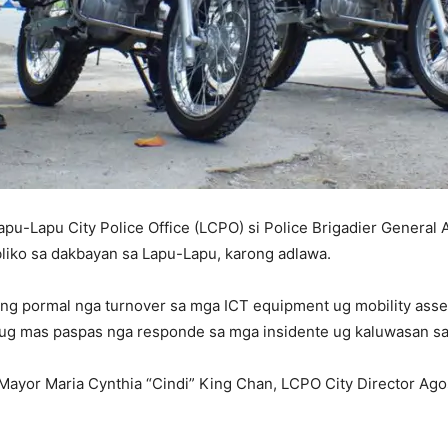
pu-Lapu City Police Office (LCPO) si Police Brigadier General 
liko sa dakbayan sa Lapu-Lapu, karong adlawa.
ng pormal nga turnover sa mga ICT equipment ug mobility ass
g mas paspas nga responde sa mga insidente ug kaluwasan sa 
ayor Maria Cynthia “Cindi” King Chan, LCPO City Director Agos