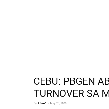
CEBU: PBGEN A
TURNOVER SA M
By
2fmn6
-
May 28, 2026