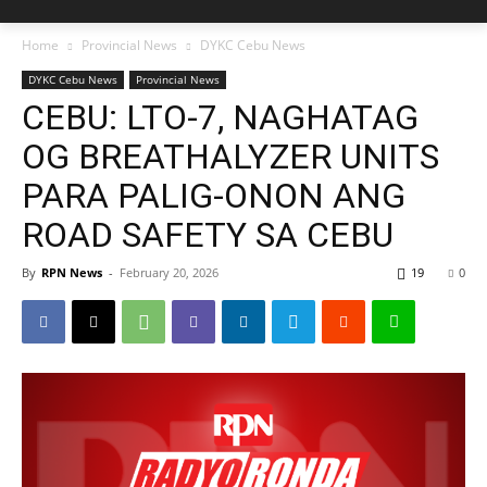
Home
Provincial News
DYKC Cebu News
DYKC Cebu News
Provincial News
CEBU: LTO-7, NAGHATAG
OG BREATHALYZER UNITS
PARA PALIG-ONON ANG
ROAD SAFETY SA CEBU
By
RPN News
-
February 20, 2026
19
0