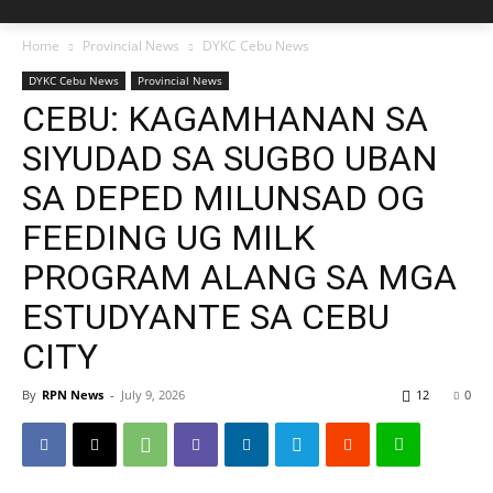
Home
Provincial News
DYKC Cebu News
DYKC Cebu News
Provincial News
CEBU: KAGAMHANAN SA
SIYUDAD SA SUGBO UBAN
SA DEPED MILUNSAD OG
FEEDING UG MILK
PROGRAM ALANG SA MGA
ESTUDYANTE SA CEBU
CITY
By
RPN News
-
July 9, 2026
12
0