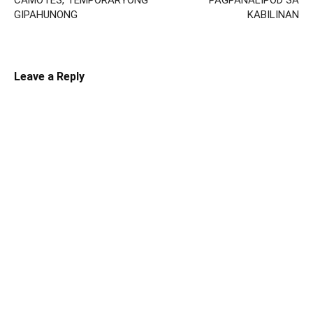
CAMOTES, TEMPORARYONG
PAGPANALIPOD SA
GIPAHUNONG
KABILINAN
Leave a Reply