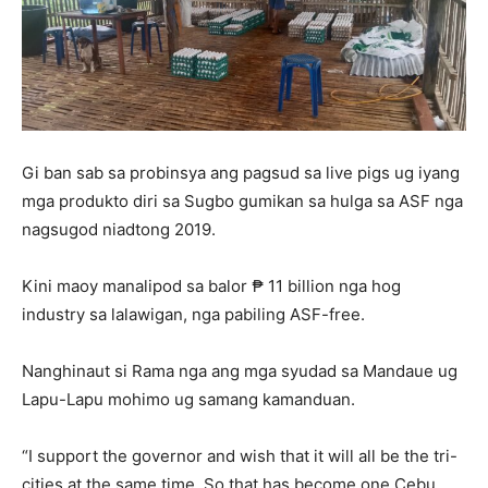
Gi ban sab sa probinsya ang pagsud sa live pigs ug iyang
mga produkto diri sa Sugbo gumikan sa hulga sa ASF nga
nagsugod niadtong 2019.
Kini maoy manalipod sa balor ₱ 11 billion nga hog
industry sa lalawigan, nga pabiling ASF-free.
Nanghinaut si Rama nga ang mga syudad sa Mandaue ug
Lapu-Lapu mohimo ug samang kamanduan.
“I support the governor and wish that it will all be the tri-
cities at the same time. So that has become one Cebu