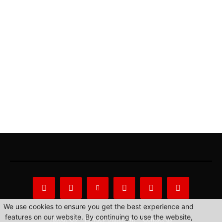
We use cookies to ensure you get the best experience and
features on our website. By continuing to use the website,
About Us
Privacy Statement
Contact us