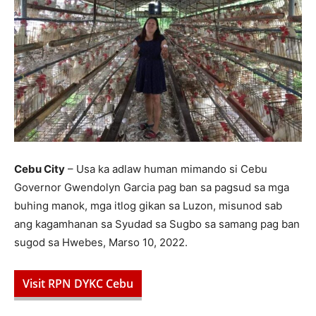
Cebu City
– Usa ka adlaw human mimando si Cebu
Governor Gwendolyn Garcia pag ban sa pagsud sa mga
buhing manok, mga itlog gikan sa Luzon, misunod sab
ang kagamhanan sa Syudad sa Sugbo sa samang pag ban
sugod sa Hwebes, Marso 10, 2022.
Visit RPN DYKC Cebu