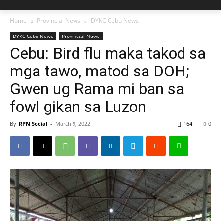
Home
Provincial News
DYKC Cebu News
DYKC Cebu News
Provincial News
Cebu: Bird flu maka takod sa
mga tawo, matod sa DOH;
Gwen ug Rama mi ban sa
fowl gikan sa Luzon
By
RPN Social
-
March 9, 2022
164
0