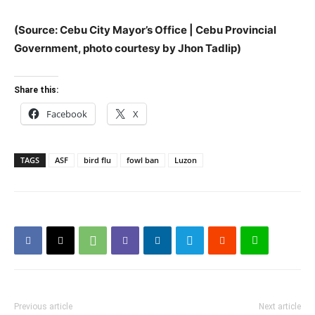
(Source: Cebu City Mayor’s Office | Cebu Provincial
Government, photo courtesy by Jhon Tadlip)
Share this:
Facebook
X
TAGS
ASF
bird flu
fowl ban
Luzon
Previous article
Next article