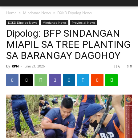
Home
Mindanao News
DXKD Dipolog News
DXKD Dipolog News
Mindanao News
Provincial News
Dipolog: BFP SINDANGAN
MIAPIL SA TREE PLANTING
SA BARANGAY DAGOHOY
By
RPN
-
June 21, 2026
6
0