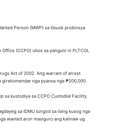
 Wanted Person (MWP) sa tibuok probinsya
ce Office (CCPO) ubos sa pangulo ni PLTCOL
ugs Act of 2002. Ang warrant of arrest
 sa girekomendar nga pyansa nga ₱200,000.
p sa kustodiya sa CCPO Custodial Facility.
pagdayeg sa IDMU tungod sa ilang kusog nga
mga wanted aron masiguro ang kalinaw ug