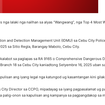
os nga lalaki nga nailhan sa alyas “Wangwang”, nga Top 4 Most
gation and Detection Management Unit (IDMU) sa Cebu City Poli
025 sa Sitio Regla, Barangay Mabolo, Cebu City.
 kalabot sa paglapas sa RA 9165 o Comprehensive Dangerous Dr
rt Branch 18 sa Cebu City kaniadtong Setyembre 16, 2025 uban
ulisan ang iyang legal nga katungod ug kasamtangan kini gilaki
ng City Director sa CCPO, mipadayag sa iyang pagpasalamat ug 
ga palig-onon sa kapulisan ang kampanya sa pagpangdakop sa 