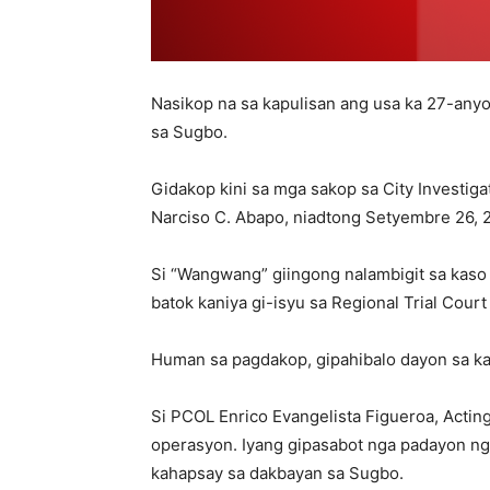
Nasikop na sa kapulisan ang usa ka 27-any
sa Sugbo.
Gidakop kini sa mga sakop sa City Investi
Narciso C. Abapo, niadtong Setyembre 26, 2
Si “Wangwang” giingong nalambigit sa kaso
batok kaniya gi-isyu sa Regional Trial Cou
Human sa pagdakop, gipahibalo dayon sa kap
Si PCOL Enrico Evangelista Figueroa, Acti
operasyon. Iyang gipasabot nga padayon n
kahapsay sa dakbayan sa Sugbo.