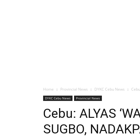
Home
Provincial News
DYKC Cebu News
Cebu
DYKC Cebu News
Provincial News
Cebu: ALYAS ‘
SUGBO, NADAKP