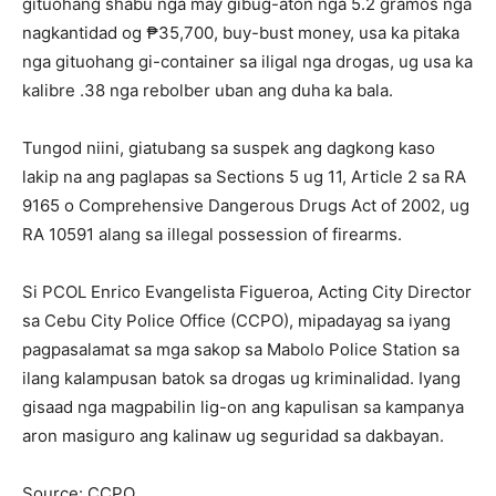
gituohang shabu nga may gibug-aton nga 5.2 gramos nga
nagkantidad og ₱35,700, buy-bust money, usa ka pitaka
nga gituohang gi-container sa iligal nga drogas, ug usa ka
kalibre .38 nga rebolber uban ang duha ka bala.
Tungod niini, giatubang sa suspek ang dagkong kaso
lakip na ang paglapas sa Sections 5 ug 11, Article 2 sa RA
9165 o Comprehensive Dangerous Drugs Act of 2002, ug
RA 10591 alang sa illegal possession of firearms.
Si PCOL Enrico Evangelista Figueroa, Acting City Director
sa Cebu City Police Office (CCPO), mipadayag sa iyang
pagpasalamat sa mga sakop sa Mabolo Police Station sa
ilang kalampusan batok sa drogas ug kriminalidad. Iyang
gisaad nga magpabilin lig-on ang kapulisan sa kampanya
aron masiguro ang kalinaw ug seguridad sa dakbayan.
Source: CCPO