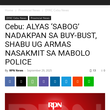
Home
Provincial News
DYKC Cebu News
DYKC Cebu News
Provincial News
Cebu: ALYAS ‘SABOG’
NADAKPAN SA BUY-BUST,
SHABU UG ARMAS
NASAKMIT SA MABOLO
POLICE
By
RPN News
-
September 29, 2025
13
0