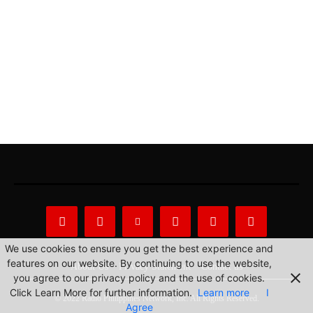
We use cookies to ensure you get the best experience and
features on our website. By continuing to use the website,
About Us
Privacy Statement
Contact us
you agree to our privacy policy and the use of cookies.
Click Learn More for further information.
Learn more
I
© 2022 Radio Philippines Network, Inc. All Rights Reserved.
Agree