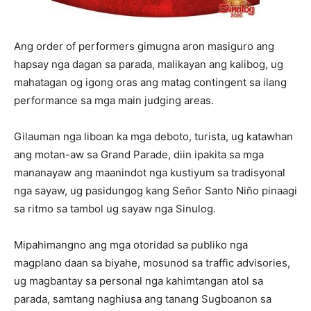
Ang order of performers gimugna aron masiguro ang
hapsay nga dagan sa parada, malikayan ang kalibog, ug
mahatagan og igong oras ang matag contingent sa ilang
performance sa mga main judging areas.
Gilauman nga liboan ka mga deboto, turista, ug katawhan
ang motan-aw sa Grand Parade, diin ipakita sa mga
mananayaw ang maanindot nga kustiyum sa tradisyonal
nga sayaw, ug pasidungog kang Señor Santo Niño pinaagi
sa ritmo sa tambol ug sayaw nga Sinulog.
Mipahimangno ang mga otoridad sa publiko nga
magplano daan sa biyahe, mosunod sa traffic advisories,
ug magbantay sa personal nga kahimtangan atol sa
parada, samtang naghiusa ang tanang Sugboanon sa