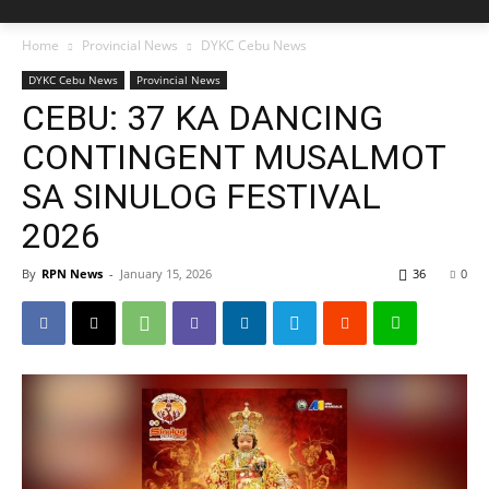
Home
Provincial News
DYKC Cebu News
DYKC Cebu News
Provincial News
CEBU: 37 KA DANCING
CONTINGENT MUSALMOT
SA SINULOG FESTIVAL
2026
By
RPN News
-
January 15, 2026
36
0