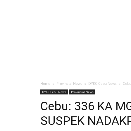
Home
Provincial News
DYKC Cebu News
Cebu
DYKC Cebu News
Provincial News
Cebu: 336 KA 
SUSPEK NADAKP