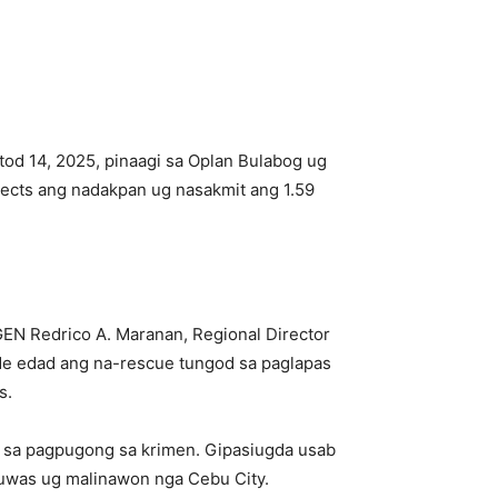
od 14, 2025, pinaagi sa Oplan Bulabog ug
pects ang nadakpan ug nasakmit ang 1.59
GEN Redrico A. Maranan, Regional Director
 de edad ang na-rescue tungod sa paglapas
s.
g sa pagpugong sa krimen. Gipasiugda usab
uwas ug malinawon nga Cebu City.