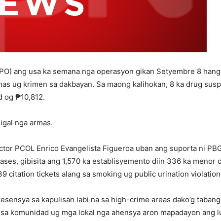
CPO) ang usa ka semana nga operasyon gikan Setyembre 8 hangt
armas ug krimen sa dakbayan. Sa maong kalihokan, 8 ka drug sus
d og ₱10,812.
igal nga armas.
ctor PCOL Enrico Evangelista Figueroa uban ang suporta ni PB
cases, gibisita ang 1,570 ka establisyemento diin 336 ka menor
 citation tickets alang sa smoking ug public urination violation
sensya sa kapulisan labi na sa high-crime areas dako’g taban
 sa komunidad ug mga lokal nga ahensya aron mapadayon ang l