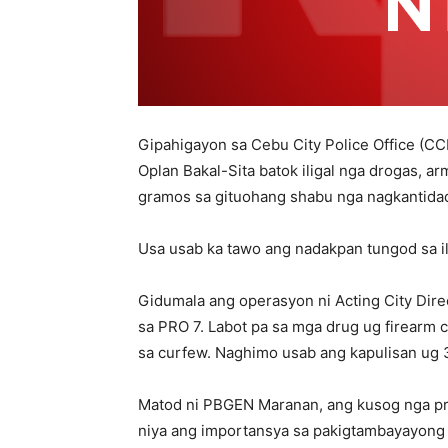
Gipahigayon sa Cebu City Police Office (C
Oplan Bakal-Sita batok iligal nga drogas, 
gramos sa gituohang shabu nga nagkantida
Usa usab ka tawo ang nadakpan tungod sa il
Gidumala ang operasyon ni Acting City Dire
sa PRO 7. Labot pa sa mga drug ug firearm 
sa curfew. Naghimo usab ang kapulisan ug 39
Matod ni PBGEN Maranan, ang kusog nga pre
niya ang importansya sa pakigtambayayong