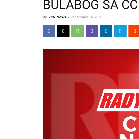
BULABOG SA C
By
RPN News
-
September 16, 2025