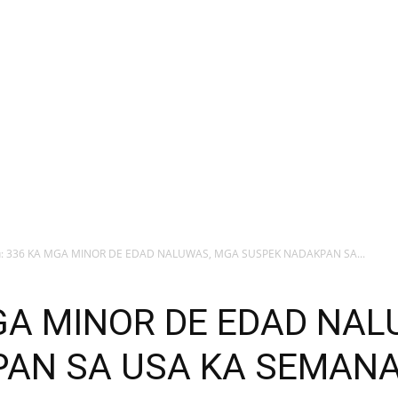
: 336 KA MGA MINOR DE EDAD NALUWAS, MGA SUSPEK NADAKPAN SA...
MGA MINOR DE EDAD NA
AN SA USA KA SEMAN