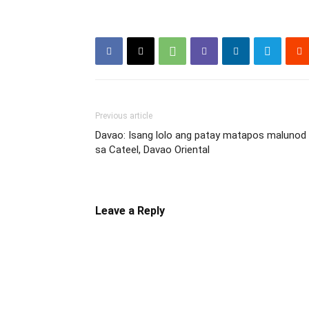
Previous article
Davao: Isang lolo ang patay matapos malunod
sa Cateel, Davao Oriental
Leave a Reply