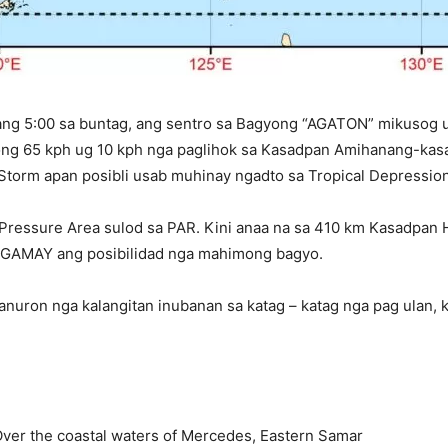
ng 5:00 sa buntag, ang sentro sa Bagyong “AGATON” mikusog u
gong 65 kph ug 10 kph nga paglihok sa Kasadpan Amihanang-ka
Storm apan posibli usab muhinay ngadto sa Tropical Depression
ressure Area sulod sa PAR. Kini anaa na sa 410 km Kasadpan
A GAMAY ang posibilidad nga mahimong bagyo.
nuron nga kalangitan inubanan sa katag – katag nga pag ulan, 
Over the coastal waters of Mercedes, Eastern Samar