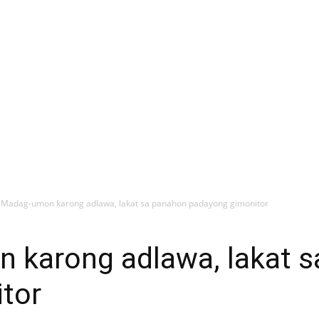
Madag-umon karong adlawa, lakat sa panahon padayong gimonitor
karong adlawa, lakat s
tor