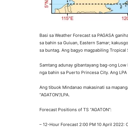
Basi sa Weather Forecast sa PAGASA ganiha
sa bahin sa Guiuan, Eastern Samar; kakus
sa buntag. Ang bagyo magpabiling Tropical 
Samtang adunay gibantayang bag-ong Low P
nga bahin sa Puerto Princesa City. Ang LP
Ang tibuok Mindanao makasinati sa mapanga
“AGATON”/LPA.
Forecast Positions of TS “AGATON”:
– 12-Hour Forecast 2:00 PM 10 April 2022: 