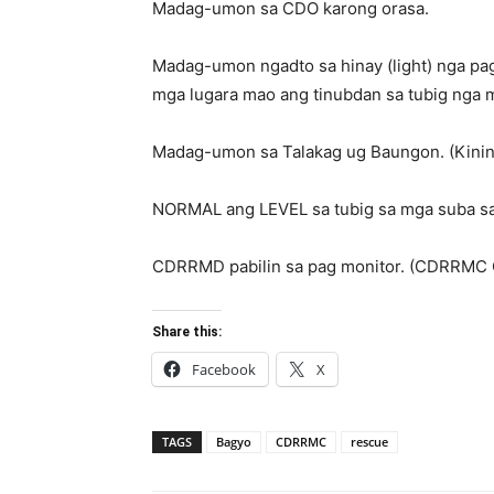
Madag-umon sa CDO karong orasa.
Madag-umon ngadto sa hinay (light) nga pag
mga lugara mao ang tinubdan sa tubig nga
Madag-umon sa Talakag ug Baungon. (Kinin
NORMAL ang LEVEL sa tubig sa mga suba sa
CDRRMD pabilin sa pag monitor. (CDRRMC
Share this:
Facebook
X
TAGS
Bagyo
CDRRMC
rescue