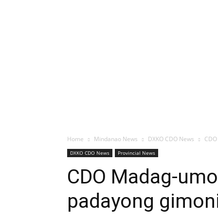
Home
Mindanao News
DXKO CDO News
CDO 
DXKO CDO News
Provincial News
CDO Madag-umon 
padayong gimoni