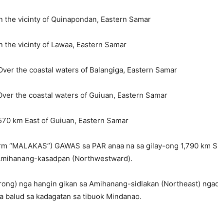
n the vicinty of Quinapondan, Eastern Samar
n the vicinty of Lawaa, Eastern Samar
Over the coastal waters of Balangiga, Eastern Samar
Over the coastal waters of Guiuan, Eastern Samar
570 km East of Guiuan, Eastern Samar
orm “MALAKAS”) GAWAS sa PAR anaa na sa gilay-ong 1,790 km Si
 Amihanang-kasadpan (Northwestward).
rong) nga hangin gikan sa Amihanang-sidlakan (Northeast) ng
a balud sa kadagatan sa tibuok Mindanao.