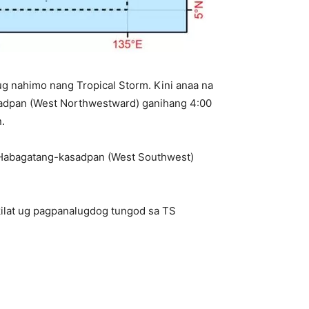
g nahimo nang Tropical Storm. Kini anaa na
sadpan (West Northwestward) ganihang 4:00
.
 Habagatang-kasadpan (West Southwest)
kilat ug pagpanalugdog tungod sa TS