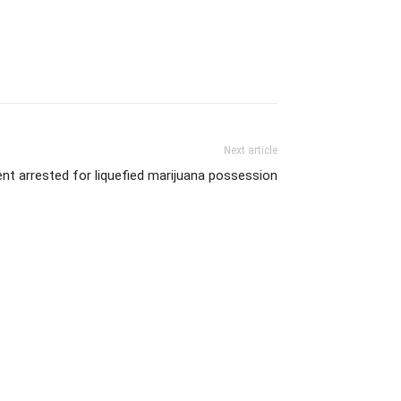
Next article
ent arrested for liquefied marijuana possession