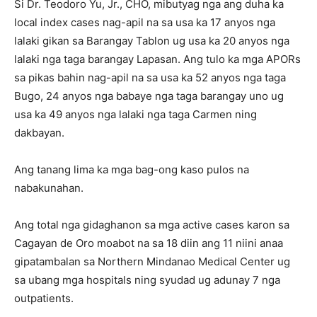
Si Dr. Teodoro Yu, Jr., CHO, mibutyag nga ang duha ka
local index cases nag-apil na sa usa ka 17 anyos nga
lalaki gikan sa Barangay Tablon ug usa ka 20 anyos nga
lalaki nga taga barangay Lapasan. Ang tulo ka mga APORs
sa pikas bahin nag-apil na sa usa ka 52 anyos nga taga
Bugo, 24 anyos nga babaye nga taga barangay uno ug
usa ka 49 anyos nga lalaki nga taga Carmen ning
dakbayan.
Ang tanang lima ka mga bag-ong kaso pulos na
nabakunahan.
Ang total nga gidaghanon sa mga active cases karon sa
Cagayan de Oro moabot na sa 18 diin ang 11 niini anaa
gipatambalan sa Northern Mindanao Medical Center ug
sa ubang mga hospitals ning syudad ug adunay 7 nga
outpatients.