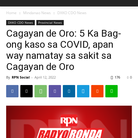
Home
Mindanao News
DXKO CDO News
DXKO CDO News
Provincial News
Cagayan de Oro: 5 Ka Bag-
ong kaso sa COVID, apan
way namatay sa sakit sa
Cagayan de Oro
By
RPN Social
-
April 12, 2022
176
0