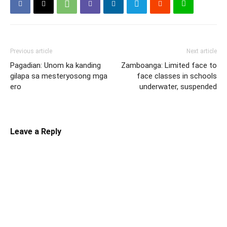
Previous article
Next article
Pagadian: Unom ka kanding
Zamboanga: Limited face to
gilapa sa mesteryosong mga
face classes in schools
ero
underwater, suspended
Leave a Reply