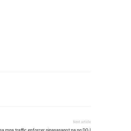
Next article
sa mga traffic enforcer pinasasagot na ng DOJ