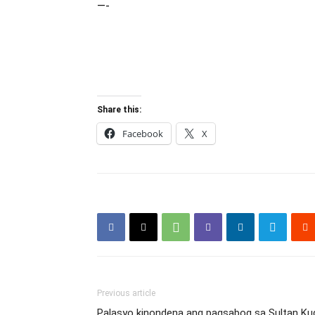
—-
Share this:
Facebook
X
Previous article
Palasyo kinondena ang pagsabog sa Sultan Ku