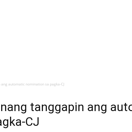
 ang automatic nomination sa pagka-CJ
 nang tanggapin ang aut
agka-CJ