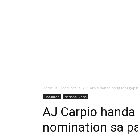
Home
Headlines
AJ Carpio handa nang tanggapin
Headlines
National News
AJ Carpio handa
nomination sa p