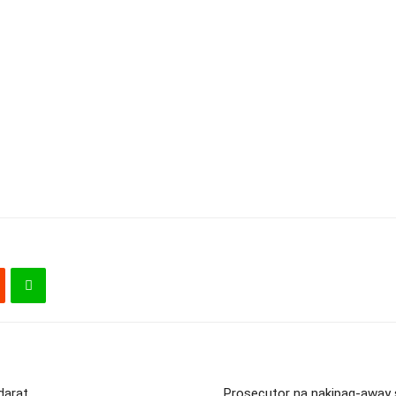
darat
Prosecutor na nakipag-away 