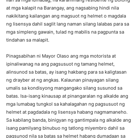
at mga kalapit na Barangay, ang nagsabing hindi nila
nakikitang kailangan ang magsuot ng helmet o magdala
ng lisensya dahil saglit lang naman silang lalabas para sa
mga simpleng gawain, tulad ng mabilis na pagpunta sa
tindahan sa malapit.
Pinagsabihan ni Mayor Olaso ang mga motorista at
ipinaliwanag na ang pagsusuot ng tamang helmet,
alinsunod sa batas, ay isang hakbang para sa kaligtasan
ng drayber at ng angkas. Kalaunan pinayagan silang
umalis sa kondisyong mangangako silang susunod sa
batas. Isa-isang kinausap at pinangaralan ng alkalde ang
mga lumabag tungkol sa kahalagahan ng pagsusuot ng
helmet at pagdadala ng lisensya habang nagmamaneho.
Sa kabilang banda, binigyan ng gantimpala ng alkalde ang
isang pamilyang binubuo ng tatlong miyembro dahil sa
pagsunod nila sa batas sa helmet habang dumadaan sa