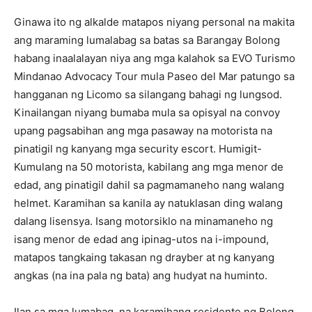
Ginawa ito ng alkalde matapos niyang personal na makita
ang maraming lumalabag sa batas sa Barangay Bolong
habang inaalalayan niya ang mga kalahok sa EVO Turismo
Mindanao Advocacy Tour mula Paseo del Mar patungo sa
hangganan ng Licomo sa silangang bahagi ng lungsod.
Kinailangan niyang bumaba mula sa opisyal na convoy
upang pagsabihan ang mga pasaway na motorista na
pinatigil ng kanyang mga security escort. Humigit-
Kumulang na 50 motorista, kabilang ang mga menor de
edad, ang pinatigil dahil sa pagmamaneho nang walang
helmet. Karamihan sa kanila ay natuklasan ding walang
dalang lisensya. Isang motorsiklo na minamaneho ng
isang menor de edad ang ipinag-utos na i-impound,
matapos tangkaing takasan ng drayber at ng kanyang
angkas (na ina pala ng bata) ang hudyat na huminto.
Ilan sa mga lumabag, na karamihang residente ng Bolong