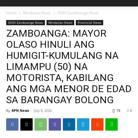
Home
Mindanao News
DXXX Zamboanga News
DXXX Zamboanga News
Mindanao News
Provincial News
ZAMBOANGA: MAYOR
OLASO HINULI ANG
HUMIGIT-KUMULANG NA
LIMAMPU (50) NA
MOTORISTA, KABILANG
ANG MGA MENOR DE EDAD
SA BARANGAY BOLONG
By
RPN News
-
July 8, 2026
19
0