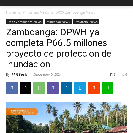
Home
Mindanao News
DXXX Zamboanga News
DXXX Zamboanga News
Mindanao News
Provincial News
Zamboanga: DPWH ya
completa P66.5 millones
proyecto de proteccion de
inundacion
By
RPN Social
-
September 9, 2024
8
0