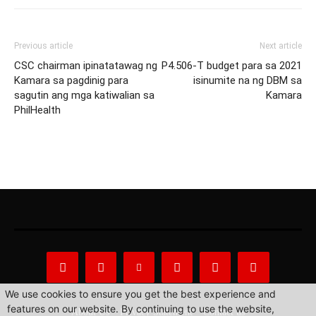
Previous article
Next article
CSC chairman ipinatatawag ng
P4.506-T budget para sa 2021
Kamara sa pagdinig para
isinumite na ng DBM sa
sagutin ang mga katiwalian sa
Kamara
PhilHealth
We use cookies to ensure you get the best experience and
features on our website. By continuing to use the website,
About Us
Privacy Statement
Contact us