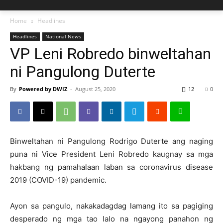
Home
Headlines
Headlines
National News
VP Leni Robredo binweltahan
ni Pangulong Duterte
By
Powered by DWIZ
-
August 25, 2020
12
0
Binweltahan ni Pangulong Rodrigo Duterte ang naging
puna ni Vice President Leni Robredo kaugnay sa mga
hakbang ng pamahalaan laban sa coronavirus disease
2019 (COVID-19) pandemic.
Ayon sa pangulo, nakakadagdag lamang ito sa pagiging
desperado ng mga tao lalo na ngayong panahon ng