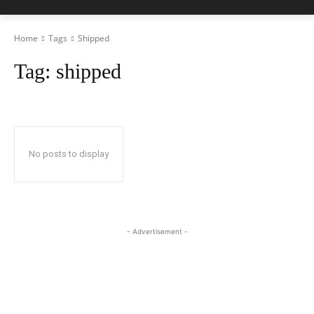
Home
Tags
Shipped
Tag:
shipped
No posts to display
- Advertisement -