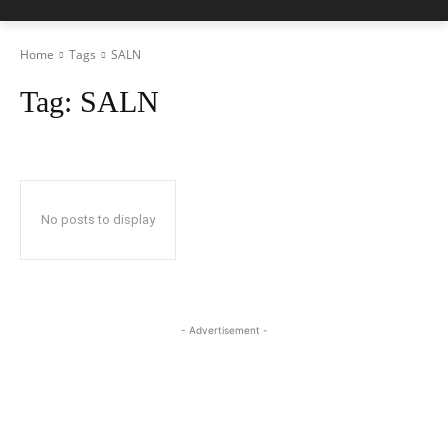
Home
Tags
SALN
Tag:
SALN
No posts to display
- Advertisement -