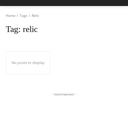
Home
Tags
Relic
Tag:
relic
No posts to display
- Advertisement -