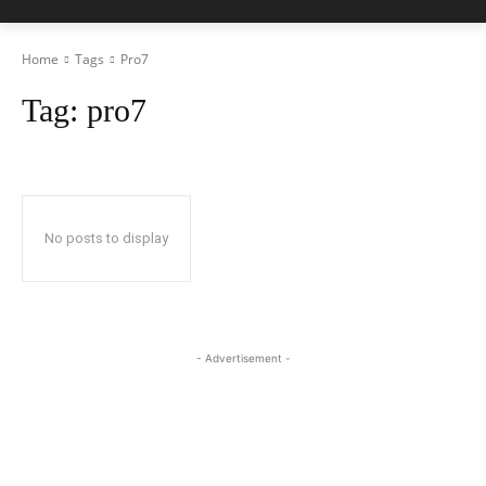
Home
Tags
Pro7
Tag:
pro7
No posts to display
- Advertisement -