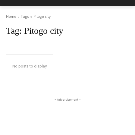
Home
Tags
Pitogo city
Tag:
Pitogo city
No posts to display
- Advertisement -