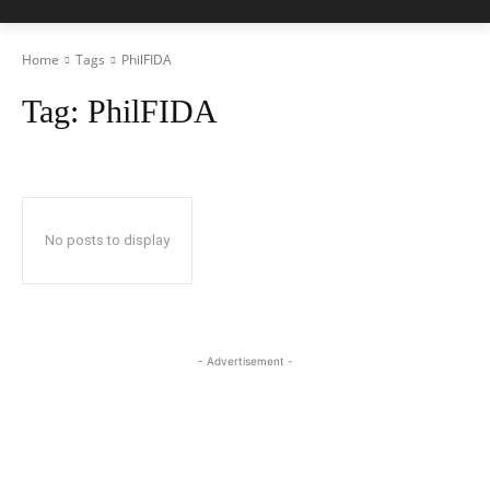
Home
Tags
PhilFIDA
Tag:
PhilFIDA
No posts to display
- Advertisement -